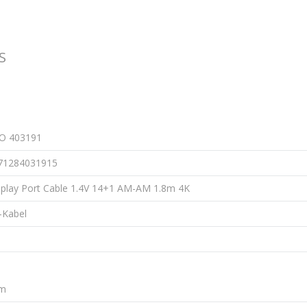
S
O 403191
71284031915
splay Port Cable 1.4V 14+1 AM-AM 1.8m 4K
-Kabel
cm