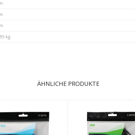
cm
cm
µm
095 kg
ÄHNLICHE PRODUKTE