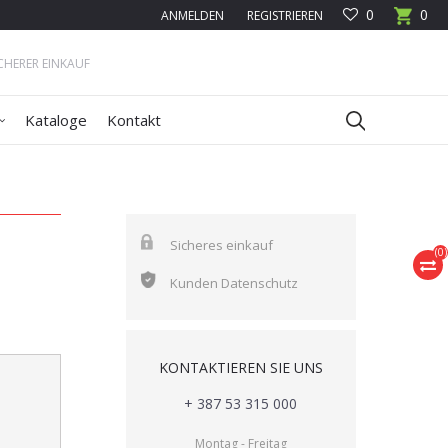
0
0
ANMELDEN
REGISTRIEREN
ICHERER EINKAUF
Kataloge
Kontakt
Sicheres einkauf
(
0
)
Kunden Datenschutz
KONTAKTIEREN SIE UNS
+ 387 53 315 000
Montag - Freitag