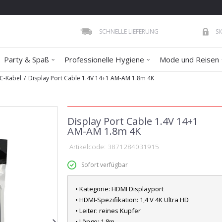
SCHNELLE LIEFERUNG
S
Party & Spaß
Professionelle Hygiene
Mode und Reisen
C-Kabel
Display Port Cable 1.4V 14+1 AM-AM 1.8m 4K
Display Port Cable 1.4V 14+1
AM-AM 1.8m 4K
Artikelcode:
3871284031915
Sofort verfügbar
• Kategorie: HDMI Displayport
• HDMI-Spezifikation: 1,4 V 4K Ultra HD
• Leiter: reines Kupfer
• Länge: 1.8m