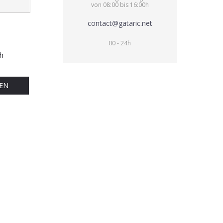
von 08:00 bis 16:00h
contact@gataric.net
00 - 24h
h
EN