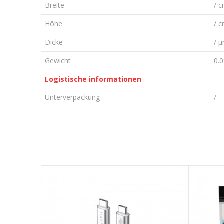
Breite
/ 
Höhe
/ 
Dicke
/ 
Gewicht
0.
Logistische informationen
Unterverpackung
/
KOMMENTAR HINTERLASSEN
Vorname/ Nick
E-Mail
Nachricht