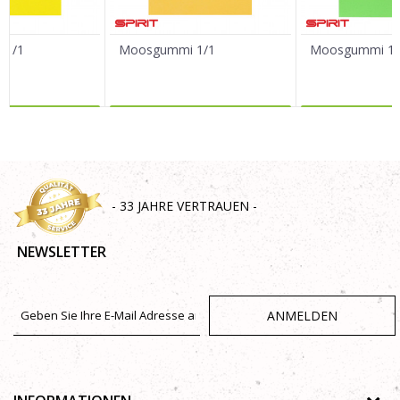
 1/1
Moosgummi 1/1
Moosgummi 1/
R DAZU
MEHR DAZU
MEHR 
SENDEN
- 33 JAHRE VERTRAUEN -
NEWSLETTER
ANMELDEN