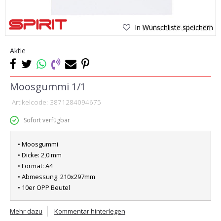
In Wunschliste speichern
Aktie
Moosgummi 1/1
Artikelcode:
3871284094675
Sofort verfügbar
• Moosgummi
• Dicke: 2,0 mm
• Format: A4
• Abmessung: 210x297mm
• 10er OPP Beutel
Mehr dazu
Kommentar hinterlegen