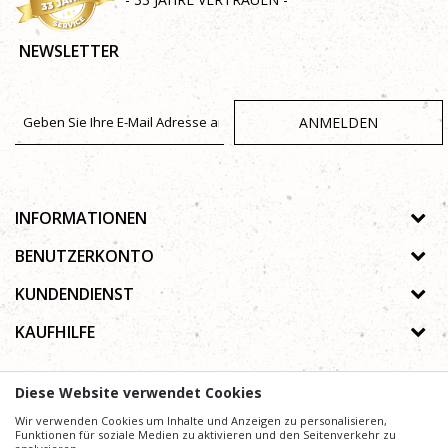
E-Mail
NEWSLETTER
Nachricht
ANMELDEN
INFORMATIONEN
Über uns
SENDEN
BENUTZERKONTO
Geschäfte
Registrierungsanweisungen
KUNDENDIENST
Galerie
Passwort vergessen
Datenschutz-Bestimmungen
KAUFHILFE
Zusammenarbeit
Wunschzettel
Autorenrecht
Kontakt
Wie kaufe ich online?
Nutzungsbedingungen
Diese Website verwendet Cookies
Häufig gestellte Fragen
Beschwerden
Mühe,
Wir verwenden Cookies um Inhalte und Anzeigen zu personalisieren,
Wir geben uns
die Beschreibung von Produkten, Anzeige von Bildern und
Preise präzise und Profesionell wie möglich zu gestalten. Wir können jedoch nicht
Funktionen für soziale Medien zu aktivieren und den Seitenverkehr zu
garantieren, dass alle Informationen vollständig und fehlerfrei sind.