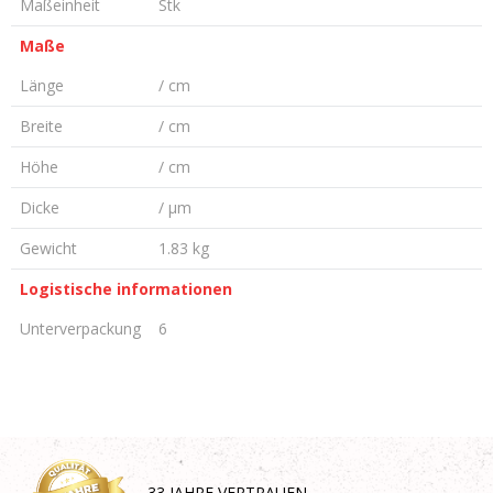
Maßeinheit
Stk
Maße
Länge
/ cm
Breite
/ cm
Höhe
/ cm
Dicke
/ µm
Gewicht
1.83 kg
Logistische informationen
Unterverpackung
6
KOMMENTAR HINTERLASSEN
Vorname/ Nick
- 33 JAHRE VERTRAUEN -