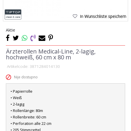
In Wunschliste speichern
Aktie
Ärzterollen Medical-Line, 2-lagig,
hochweiß, 60 cm x 80 m
Artikelcode:
3871284014130
Nije dostupno
• Papierrolle
• Weiß
• 2-lagig
• Rollenlänge: 80m
• Rollenbreite: 60 cm
• Perforation alle 22 cm
• 205 Stimmzettel