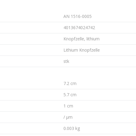
AN 1516-0005
4013674024742
Knopfzelle, lithium
Lithium Knopfzelle
stk
7.2 cm
5.7 cm
1 cm
/ µm
0.003 kg