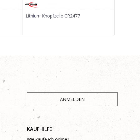
Lithium Knopfzelle CR2477
Lithium Kn
ANMELDEN
KAUFHILFE
Wie kaufe ich online?