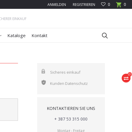
0
0
ANMELDEN
REGISTRIEREN
ICHERER EINKAUF
Kataloge
Kontakt
Sicheres einkauf
(
0
)
Kunden Datenschutz
KONTAKTIEREN SIE UNS
+ 387 53 315 000
Montag - Freitag