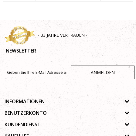
SENDEN
- 33 JAHRE VERTRAUEN -
NEWSLETTER
ANMELDEN
INFORMATIONEN
Über uns
BENUTZERKONTO
Geschäfte
Registrierungsanweisungen
KUNDENDIENST
Galerie
Passwort vergessen
Datenschutz-Bestimmungen