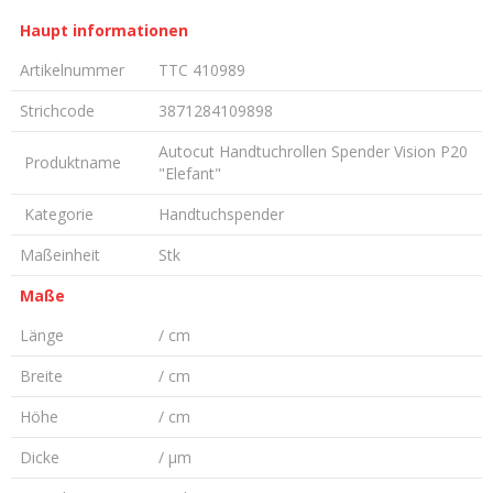
Haupt informationen
Artikelnummer
TTC 410989
Strichcode
3871284109898
Autocut Handtuchrollen Spender Vision P20
Produktname
"Elefant"
Kategorie
Handtuchspender
Maßeinheit
Stk
Maße
Länge
/ cm
Breite
/ cm
Höhe
/ cm
Dicke
/ µm