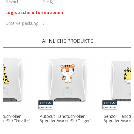
Gewicht
2.9 kg
Logistische informationen
Unterverpackung
/
KOMMENTAR HINTERLASSEN
ÄHNLICHE PRODUKTE
Vorname/ Nick
E-Mail
Nachricht
dtuchrollen
Autocut Handtuchrollen
Senzor Handtuc
on P20 "Giraffe"
Spender Vision P20 "Tiger"
Spender Vision 