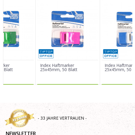
Vorname/ Nick
E-Mail
Nachricht
arker
Index Haftmarker
Index Haftmark
 Blatt
25x45mm, 50 Blatt
25x45mm, 50 B
R DAZU
MEHR DAZU
MEHR 
SENDEN
- 33 JAHRE VERTRAUEN -
NEWSLETTER