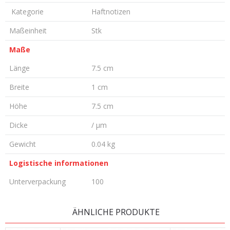
Kategorie
Haftnotizen
Maßeinheit
Stk
Maße
Länge
7.5 cm
Breite
1 cm
Höhe
7.5 cm
Dicke
/ µm
Gewicht
0.04 kg
Logistische informationen
Unterverpackung
100
KOMMENTAR HINTERLASSEN
ÄHNLICHE PRODUKTE