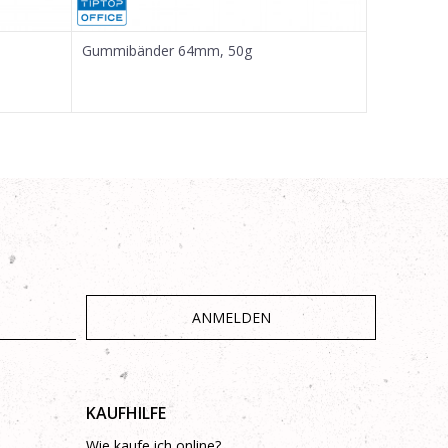
Gummibänder 64mm, 50g
Gummibän
ANMELDEN
KAUFHILFE
Wie kaufe ich online?