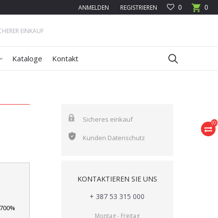
0
0
ANMELDEN
REGISTRIEREN
ICHERER EINKAUF
Kataloge
Kontakt
Sicheres einkauf
(
0
)
Kunden Datenschutz
KONTAKTIEREN SIE UNS
+ 387 53 315 000
-700%
Montag - Freitag