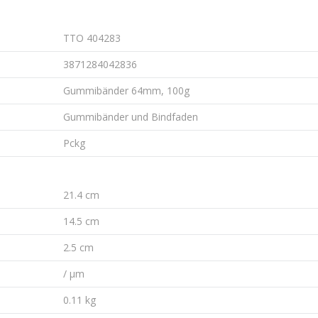
TTO 404283
3871284042836
Gummibänder 64mm, 100g
Gummibänder und Bindfaden
Pckg
21.4 cm
14.5 cm
2.5 cm
/ µm
0.11 kg