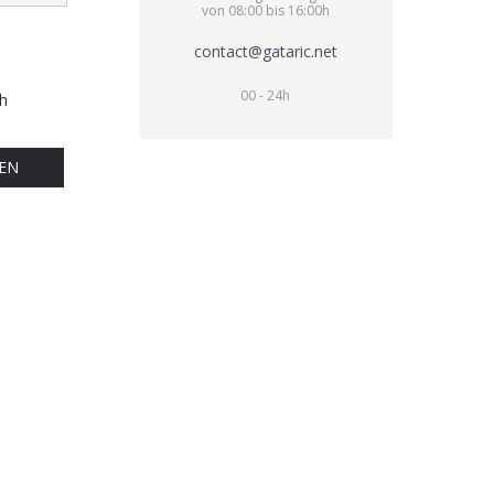
von 08:00 bis 16:00h
contact@gataric.net
00 - 24h
h
EN