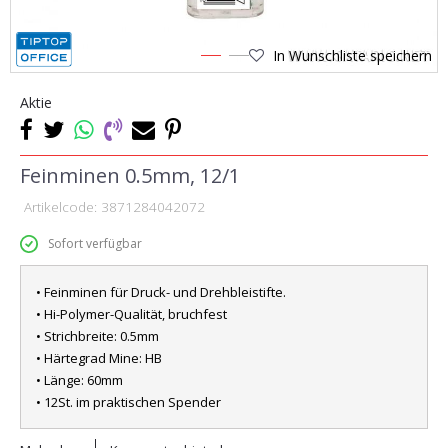
In Wunschliste speichern
1
2
Aktie
Feinminen 0.5mm, 12/1
Artikelcode:
3871284042072
Sofort verfügbar
• Feinminen für Druck- und Drehbleistifte.
• Hi-Polymer-Qualität, bruchfest
• Strichbreite: 0.5mm
• Härtegrad Mine: HB
• Länge: 60mm
• 12St. im praktischen Spender