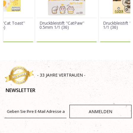
Nachricht
t ''Cat Toast''
Druckbleistift "CatPaw''
Druckbleistift 
36)
0.5mm 1/1 (36)
1/1 (36)
R DAZU
MEHR DAZU
MEHR 
SENDEN
- 33 JAHRE VERTRAUEN -
NEWSLETTER
ANMELDEN