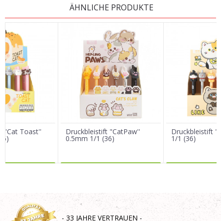
ÄHNLICHE PRODUKTE
Vorname/ Nick
E-Mail
Nachricht
t ''Cat Toast''
Druckbleistift "CatPaw''
Druckbleistift 
36)
0.5mm 1/1 (36)
1/1 (36)
R DAZU
MEHR DAZU
MEHR 
SENDEN
- 33 JAHRE VERTRAUEN -