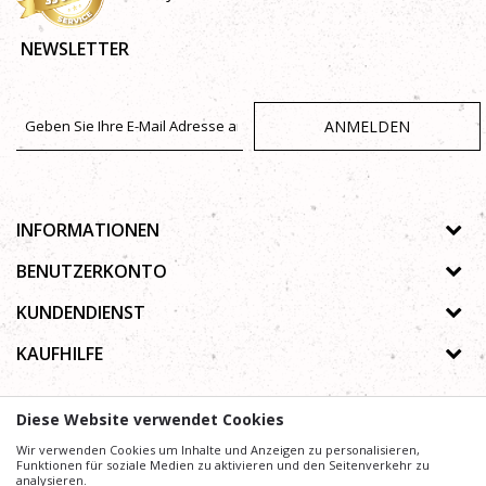
NEWSLETTER
ANMELDEN
INFORMATIONEN
Über uns
BENUTZERKONTO
Geschäfte
Registrierungsanweisungen
KUNDENDIENST
Galerie
Passwort vergessen
Datenschutz-Bestimmungen
KAUFHILFE
Zusammenarbeit
Wunschzettel
Autorenrecht
Kontakt
Wie kaufe ich online?
Nutzungsbedingungen
Diese Website verwendet Cookies
Häufig gestellte Fragen
Beschwerden
Mühe,
Wir verwenden Cookies um Inhalte und Anzeigen zu personalisieren,
Wir geben uns
die Beschreibung von Produkten, Anzeige von Bildern und
Preise präzise und Profesionell wie möglich zu gestalten. Wir können jedoch nicht
Funktionen für soziale Medien zu aktivieren und den Seitenverkehr zu
garantieren, dass alle Informationen vollständig und fehlerfrei sind.
analysieren.