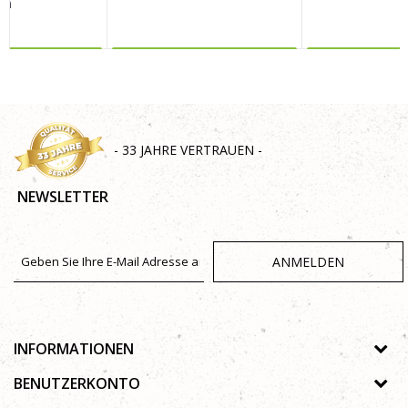
 m
R DAZU
MEHR DAZU
MEHR 
SENDEN
- 33 JAHRE VERTRAUEN -
NEWSLETTER
ANMELDEN
INFORMATIONEN
Über uns
BENUTZERKONTO
Geschäfte