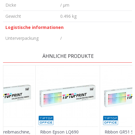
Dicke
/ µm
Gewicht
0.496 kg
Logistische informationen
Unterverpackung
/
KOMMENTAR HINTERLASSEN
ÄHNLICHE PRODUKTE
Vorname/ Nick
E-Mail
Nachricht
chreibmaschine,
Ribon Epson LQ690
Ribbon GR51 S