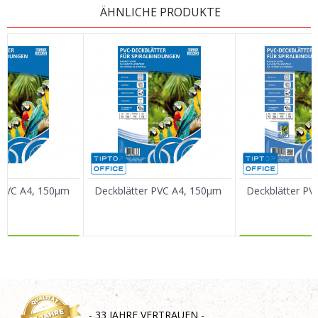
ÄHNLICHE PRODUKTE
Vorname/ Nick
E-Mail
Nachricht
 PVC A4, 150µm
Deckblätter PVC A4, 150µm
Deckblätter PV
R DAZU
MEHR 
SENDEN
- 33 JAHRE VERTRAUEN -