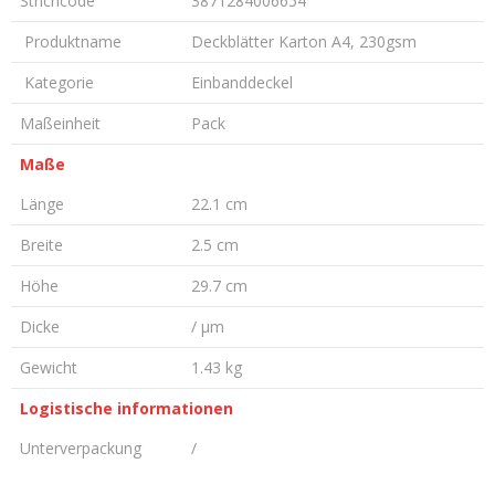
Strichcode
3871284006654
Produktname
Deckblätter Karton A4, 230gsm
Kategorie
Einbanddeckel
Maßeinheit
Pack
Maße
Länge
22.1 cm
Breite
2.5 cm
Höhe
29.7 cm
Dicke
/ µm
Gewicht
1.43 kg
Logistische informationen
Unterverpackung
/
KOMMENTAR HINTERLASSEN