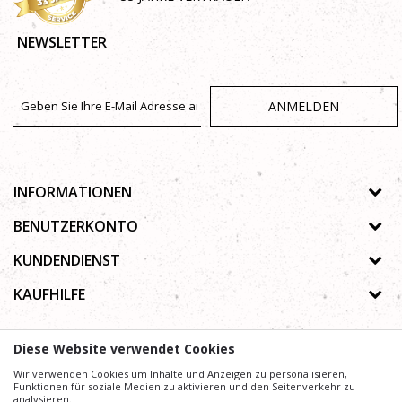
NEWSLETTER
ANMELDEN
INFORMATIONEN
Über uns
BENUTZERKONTO
Geschäfte
Registrierungsanweisungen
KUNDENDIENST
Galerie
Passwort vergessen
Datenschutz-Bestimmungen
KAUFHILFE
Zusammenarbeit
Wunschzettel
Autorenrecht
Kontakt
Wie kaufe ich online?
Nutzungsbedingungen
Diese Website verwendet Cookies
Häufig gestellte Fragen
Beschwerden
Mühe,
Wir verwenden Cookies um Inhalte und Anzeigen zu personalisieren,
Wir geben uns
die Beschreibung von Produkten, Anzeige von Bildern und
Preise präzise und Profesionell wie möglich zu gestalten. Wir können jedoch nicht
Funktionen für soziale Medien zu aktivieren und den Seitenverkehr zu
garantieren, dass alle Informationen vollständig und fehlerfrei sind.
analysieren.