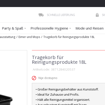
SCHNELLE LIEFERUNG
S
Party & Spaß
Professionelle Hygiene
Mode und Reisen
ausstattung
Eimer und Mops
Tragekorb für Reinigungsprodukte 18L
Tragekorb für
Reinigungsprodukte 18L
Artikelcode:
3871284020537
Nije dostupno
• Großer Reinigungsbehälter aus Kunststoff.
• Ideal für Zuhause und Profis.
• Hält alle Reinigungsmittel organisiert.
• Aus robustem Kunststoff mit Trage