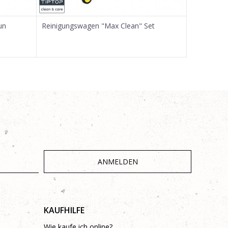
un
Reinigungswagen "Max Clean" Set
Ersatz-/Zu
TTC 6003
ANMELDEN
KAUFHILFE
Wie kaufe ich online?