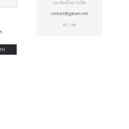
von 08:00 bis 16:00h
contact@gataric.net
00 - 24h
h
EN