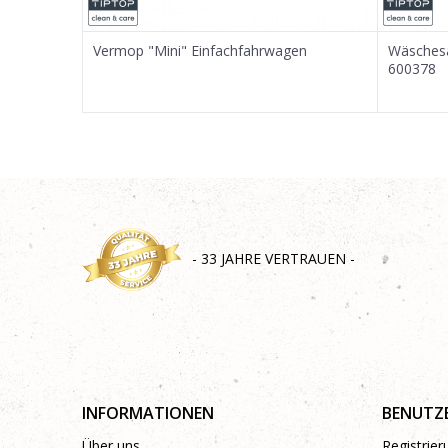
SENDEN
 35.5cm
Vermop "Mini" Einfachfahrwagen
Wäschesa
600378
- 33 JAHRE VERTRAUEN -
INFORMATIONEN
BENUTZ
Über uns
Registrie