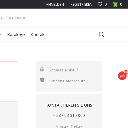
0
0
ANMELDEN
REGISTRIEREN
ICHERER EINKAUF
Kataloge
Kontakt
Sicheres einkauf
(
0
)
Kunden Datenschutz
KONTAKTIEREN SIE UNS
+ 387 53 315 000
Montag - Freitag