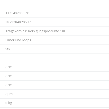
TTC 402053PX
3871284020537
Tragekorb für Reinigungsprodukte 18L
Eimer und Mops
Stk
/ cm
/ cm
/ cm
/ µm
0 kg