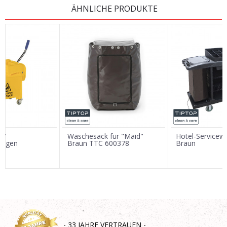
ÄHNLICHE PRODUKTE
Vorname/ Nick
E-Mail
Nachricht
i"
Wäschesack für "Maid"
Hotel-Service
wagen
Braun TTC 600378
Braun
SENDEN
- 33 JAHRE VERTRAUEN -