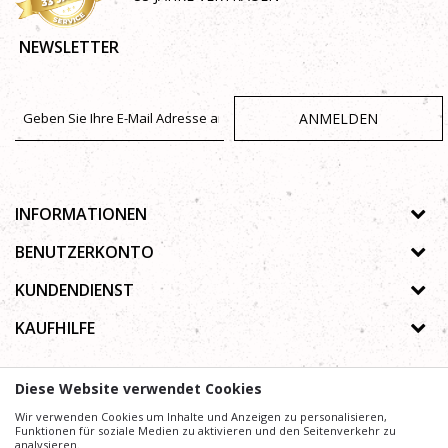
NEWSLETTER
ANMELDEN
INFORMATIONEN
Über uns
BENUTZERKONTO
Geschäfte
Registrierungsanweisungen
KUNDENDIENST
Galerie
Passwort vergessen
Datenschutz-Bestimmungen
KAUFHILFE
Zusammenarbeit
Wunschzettel
Autorenrecht
Kontakt
Wie kaufe ich online?
Nutzungsbedingungen
Diese Website verwendet Cookies
Häufig gestellte Fragen
Beschwerden
Mühe,
Wir verwenden Cookies um Inhalte und Anzeigen zu personalisieren,
Wir geben uns
die Beschreibung von Produkten, Anzeige von Bildern und
Preise präzise und Profesionell wie möglich zu gestalten. Wir können jedoch nicht
Funktionen für soziale Medien zu aktivieren und den Seitenverkehr zu
garantieren, dass alle Informationen vollständig und fehlerfrei sind.
analysieren.