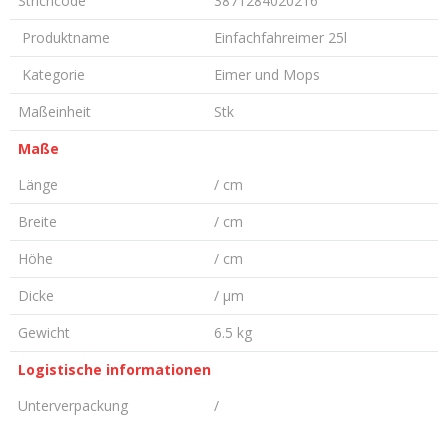
Strichcode
3871284020216
Produktname
Einfachfahreimer 25l
Kategorie
Eimer und Mops
Maßeinheit
Stk
Maße
Länge
/ cm
Breite
/ cm
Höhe
/ cm
Dicke
/ µm
Gewicht
6.5 kg
Logistische informationen
Unterverpackung
/
KOMMENTAR HINTERLASSEN