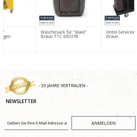
Nachricht
i"
Wäschesack für "Maid"
Hotel-Service
wagen
Braun TTC 600378
Braun
SENDEN
- 33 JAHRE VERTRAUEN -
NEWSLETTER
ANMELDEN