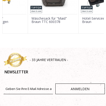
Nachricht
i"
Wäschesack für "Maid"
Hotel-Service
wagen
Braun TTC 600378
Braun
SENDEN
- 33 JAHRE VERTRAUEN -
NEWSLETTER
ANMELDEN