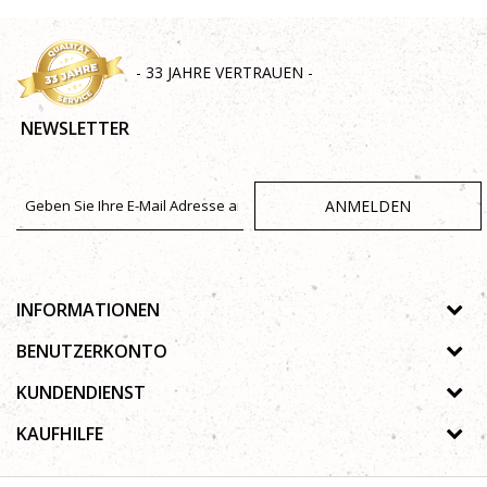
- 33 JAHRE VERTRAUEN -
NEWSLETTER
ANMELDEN
INFORMATIONEN
Über uns
BENUTZERKONTO
Geschäfte
Registrierungsanweisungen
KUNDENDIENST
Galerie
Passwort vergessen
Datenschutz-Bestimmungen
KAUFHILFE
Zusammenarbeit
Wunschzettel
Autorenrecht
Kontakt
Wie kaufe ich online?