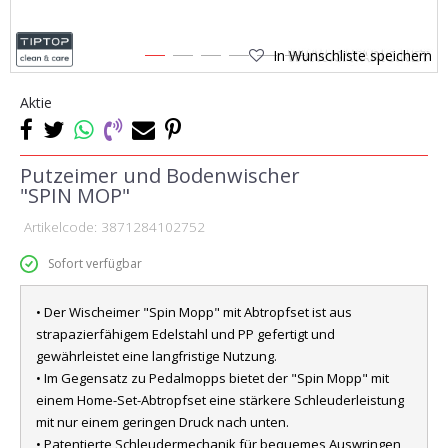
In Wunschliste speichern
1
2
3
4
5
6
Aktie
Putzeimer und Bodenwischer
"SPIN MOP"
Artikelcode:
3871284102752
Sofort verfügbar
• Der Wischeimer "Spin Mopp" mit Abtropfset ist aus
strapazierfähigem Edelstahl und PP gefertigt und
gewährleistet eine langfristige Nutzung.
• Im Gegensatz zu Pedalmopps bietet der "Spin Mopp" mit
einem Home-Set-Abtropfset eine stärkere Schleuderleistung
mit nur einem geringen Druck nach unten.
• Patentierte Schleudermechanik für bequemes Auswringen