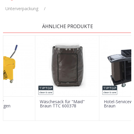
Unterverpackung
/
KOMMENTAR HINTERLASSEN
ÄHNLICHE PRODUKTE
Vorname/ Nick
E-Mail
Nachricht
i"
Wäschesack für "Maid"
Hotel-Service
wagen
Braun TTC 600378
Braun
SENDEN