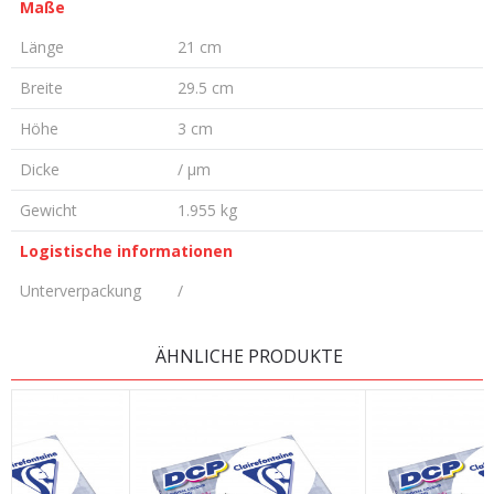
Maße
Länge
21 cm
Breite
29.5 cm
Höhe
3 cm
Dicke
/ µm
Gewicht
1.955 kg
Logistische informationen
Unterverpackung
/
KOMMENTAR HINTERLASSEN
ÄHNLICHE PRODUKTE
Vorname/ Nick
E-Mail