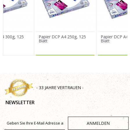
Nachricht
A4 300g, 125
Papier DCP A4 250g, 125
Papier DCP A4 
Blatt
Blatt
MEHR DAZU
MEHR 
SENDEN
- 33 JAHRE VERTRAUEN -
NEWSLETTER
ANMELDEN