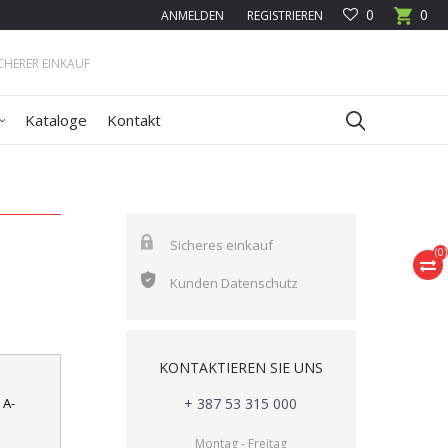
0
0
ANMELDEN
REGISTRIEREN
ICHERER EINKAUF
Kataloge
Kontakt
Sicheres einkauf
(
0
)
Kunden Datenschutz
KONTAKTIEREN SIE UNS
 A-
+ 387 53 315 000
Montag - Freitag