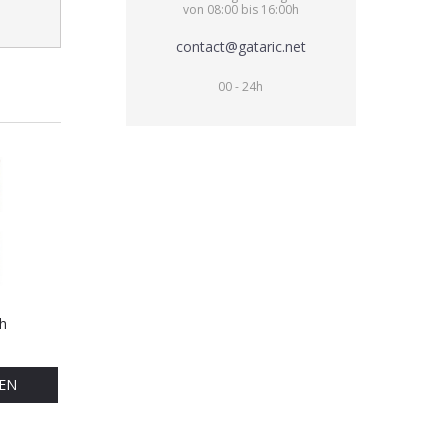
von 08:00 bis 16:00h
contact@gataric.net
00 - 24h
h
EN