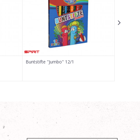
Buntstifte "Jumbo" 12/1
Buntstifte