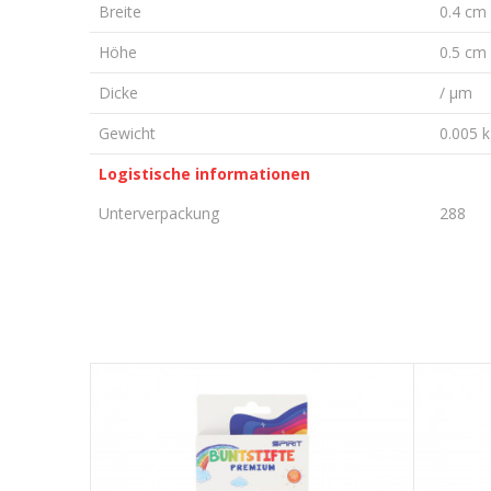
Breite
0.4 cm
Höhe
0.5 cm
Dicke
/ µm
Gewicht
0.005 
Logistische informationen
Unterverpackung
288
KOMMENTAR HINTERLASSEN
Vorname/ Nick
E-Mail
Nachricht