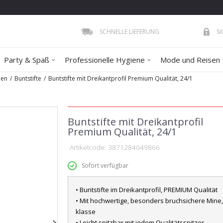
SCHNELLE LIEFERUNG
S
Party & Spaß
Professionelle Hygiene
Mode und Reisen
nen
Buntstifte
Buntstifte mit Dreikantprofil Premium Qualität, 24/1
Buntstifte mit Dreikantprofil
Premium Qualität, 24/1
Artikelcode:
3871284049866
Sofort verfügbar
• Buntstifte im Dreikantprofil, PREMIUM Qualität
• Mit hochwertige, besonders bruchsichere Mine,
klasse
• Leicht spitzbar mit jedem Qualitätsspitzer