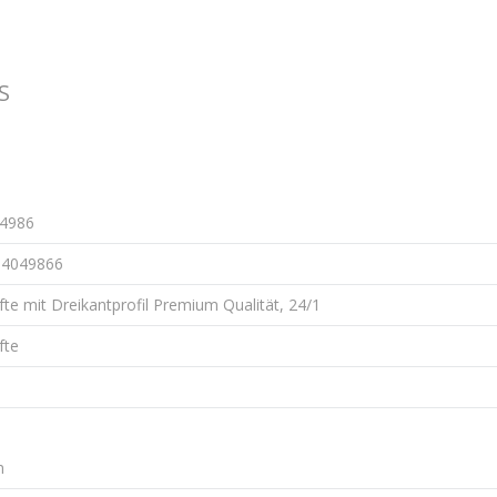
S
4986
84049866
fte mit Dreikantprofil Premium Qualität, 24/1
fte
m