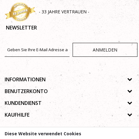
- 33 JAHRE VERTRAUEN -
NEWSLETTER
ANMELDEN
INFORMATIONEN
Über uns
BENUTZERKONTO
Geschäfte
Registrierungsanweisungen
KUNDENDIENST
Galerie
Passwort vergessen
Datenschutz-Bestimmungen
KAUFHILFE
Zusammenarbeit
Wunschzettel
Autorenrecht
Kontakt
Wie kaufe ich online?
Nutzungsbedingungen
Diese Website verwendet Cookies
Häufig gestellte Fragen