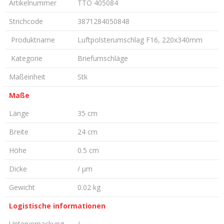
Artikelnummer
TTO 405084
Strichcode
3871284050848
Produktname
Luftpolsterumschlag F16, 220x340mm
Kategorie
Briefumschläge
Maßeinheit
Stk
Maße
Länge
35 cm
Breite
24 cm
Höhe
0.5 cm
Dicke
/ µm
Gewicht
0.02 kg
Logistische informationen
Unterverpackung
/