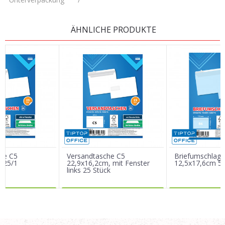
KOMMENTAR HINTERLASSEN
ÄHNLICHE PRODUKTE
Vorname/ Nick
E-Mail
Nachricht
he C5
Versandtasche C5
Briefumschlag 
 25/1
22,9x16,2cm, mit Fenster
12,5x17,6cm 5
links 25 Stück
R DAZU
MEHR DAZU
MEHR 
SENDEN