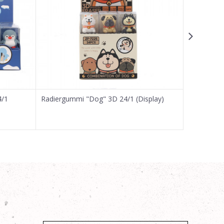
4/1
Radiergummi "Dog" 3D 24/1 (Display)
Radiergum
(Display)