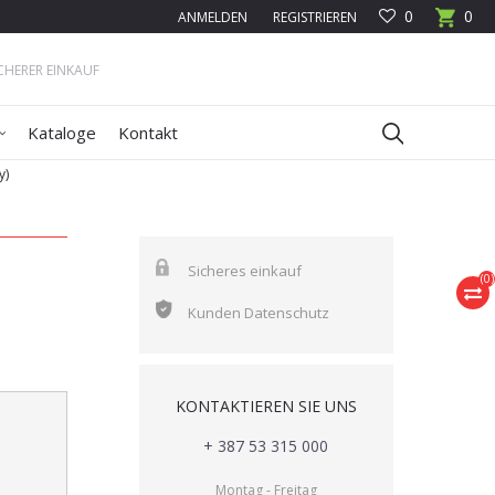
0
0
ANMELDEN
REGISTRIEREN
ICHERER EINKAUF
Kataloge
Kontakt
y)
Sicheres einkauf
(
0
)
Kunden Datenschutz
KONTAKTIEREN SIE UNS
+ 387 53 315 000
Montag - Freitag