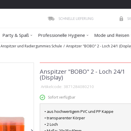
SCHNELLE LIEFERUNG
S
Party & Spaß
Professionelle Hygiene
Mode und Reisen
Anspitzer und Radiergummies Schule
Anspitzer "BOBO" 2 - Loch 24/1 (Displa
Anspitzer "BOBO" 2 - Loch 24/1
(Display)
Artikelcode:
3871284080210
Sofort verfügbar
• aus hochwertigem PVC und PP Kappe
• transparenter Körper
• 2 Loch
• Maße: 20x35x40mm