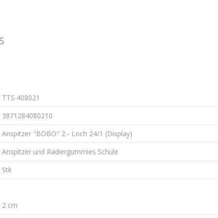
S
TTS 408021
3871284080210
Anspitzer "BOBO" 2 - Loch 24/1 (Display)
Anspitzer und Radiergummies Schule
Stk
2 cm