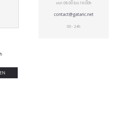
von 08:00 bis 16:00h
contact@gataric.net
00 - 24h
h
EN