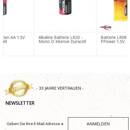
Nachricht
terien AA 1.5V
Alkaline Batterie LR20 -
Batterie LR08 
cell
Mono D Intense Duracell
PPower 1.5V
SENDEN
- 33 JAHRE VERTRAUEN -
NEWSLETTER
ANMELDEN