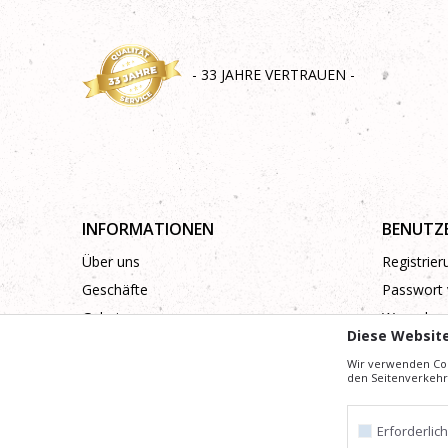
- 33 JAHRE VERTRAUEN -
INFORMATIONEN
BENUTZ
Über uns
Registrie
Geschäfte
Passwort 
Galerie
Wunschzet
Diese Websit
Zusammenarbeit
Wir verwenden Coo
Kontakt
den Seitenverkehr 
Erforderlic
Mühe,
Wir geben uns
die Beschreibung von Produkten, Anzeige von Bi