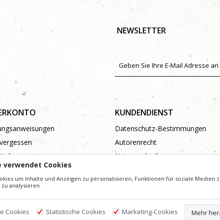
NEWSLETTER
ERKONTO
KUNDENDIENST
rungsanweisungen
Datenschutz-Bestimmungen
vergessen
Autorenrecht
tel
Nutzungsbedingungen
e verwendet Cookies
Beschwerden
kies um Inhalte und Anzeigen zu personalisieren, Funktionen für soziale Medien z
zu analysieren.
he Cookies
Statistische Cookies
Marketing-Cookies
Mehr her
ldern und Preise präzise und Profesionell wie möglich zu gestalten. Wir können jedoch nicht g