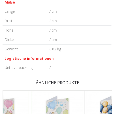
Maße
Länge
/ cm
Breite
/ cm
Höhe
/ cm
Dicke
/ µm
Gewicht
0.02 kg
Logistische informationen
Unterverpackung
/
KOMMENTAR HINTERLASSEN
ÄHNLICHE PRODUKTE
Vorname/ Nick
E-Mail