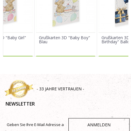
Nachricht
3D "Baby Girl"
Grußkarten 3D "Baby Boy"
Grußkarten 3D 
Blau
Birthday" Ballo
R DAZU
MEHR DAZU
MEHR 
SENDEN
- 33 JAHRE VERTRAUEN -
NEWSLETTER
ANMELDEN