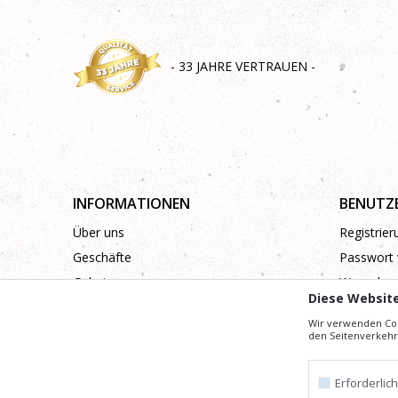
- 33 JAHRE VERTRAUEN -
INFORMATIONEN
BENUTZ
Über uns
Registrie
Geschäfte
Passwort 
Galerie
Wunschzet
Diese Websit
Zusammenarbeit
Wir verwenden Coo
Kontakt
den Seitenverkehr 
Erforderlic
Mühe,
Wir geben uns
die Beschreibung von Produkten, Anzeige von Bi