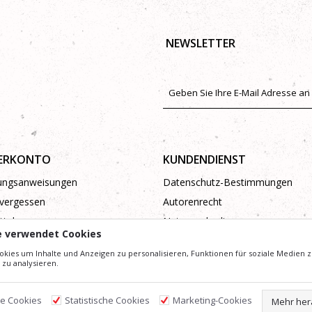
NEWSLETTER
ERKONTO
KUNDENDIENST
rungsanweisungen
Datenschutz-Bestimmungen
vergessen
Autorenrecht
tel
Nutzungsbedingungen
e verwendet Cookies
Beschwerden
kies um Inhalte und Anzeigen zu personalisieren, Funktionen für soziale Medien z
zu analysieren.
he Cookies
Statistische Cookies
Marketing-Cookies
Mehr her
ldern und Preise präzise und Profesionell wie möglich zu gestalten. Wir können jedoch nicht g