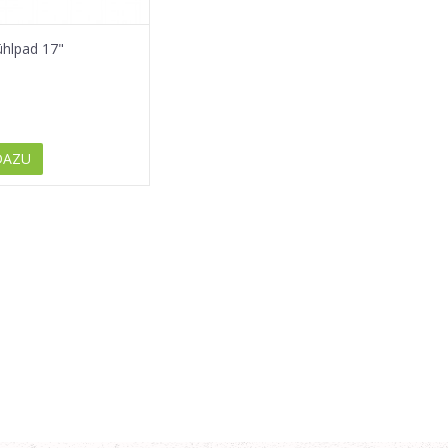
hlpad 17"
DAZU